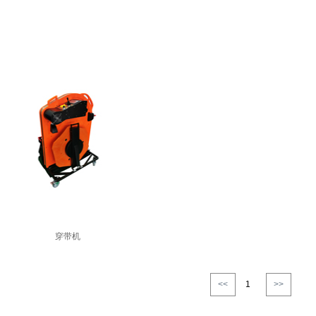
穿带机
<<
1
>>